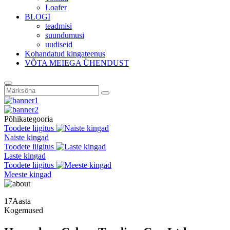
Loafer
BLOGI
teadmisi
suundumusi
uudiseid
Kohandatud kingateenus
VÕTA MEIEGA ÜHENDUST
Põhikategooria
Toodete liigitus
Naiste kingad
Toodete liigitus
Laste kingad
Toodete liigitus
Meeste kingad
17
Aasta
Kogemused