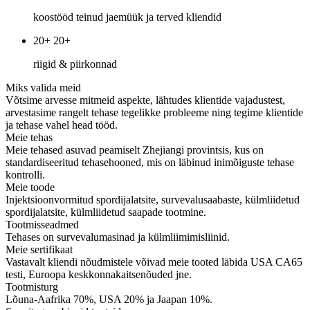
koostööd teinud jaemüük
ja terved kliendid
20+
20+
riigid
& piirkonnad
Miks valida meid
Võtsime arvesse mitmeid aspekte, lähtudes klientide vajadustest,
arvestasime rangelt tehase tegelikke probleeme ning tegime klientide
ja tehase vahel head tööd.
Meie tehas
Meie tehased asuvad peamiselt Zhejiangi provintsis, kus on
standardiseeritud tehasehooned, mis on läbinud inimõiguste tehase
kontrolli.
Meie toode
Injektsioonvormitud spordijalatsite, survevalusaabaste, külmliidetud
spordijalatsite, külmliidetud saapade tootmine.
Tootmisseadmed
Tehases on survevalumasinad ja külmliimimisliinid.
Meie sertifikaat
Vastavalt kliendi nõudmistele võivad meie tooted läbida USA CA65
testi, Euroopa keskkonnakaitsenõuded jne.
Tootmisturg
Lõuna-Aafrika 70%, USA 20% ja Jaapan 10%.