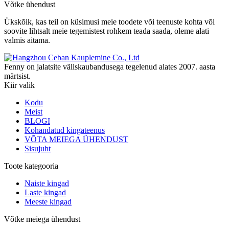
Võtke ühendust
Ükskõik, kas teil on küsimusi meie toodete või teenuste kohta või
soovite lihtsalt meie tegemistest rohkem teada saada, oleme alati
valmis aitama.
Fenny on jalatsite väliskaubandusega tegelenud alates 2007. aasta
märtsist.
Kiir valik
Kodu
Meist
BLOGI
Kohandatud kingateenus
VÕTA MEIEGA ÜHENDUST
Sisujuht
Toote kategooria
Naiste kingad
Laste kingad
Meeste kingad
Võtke meiega ühendust