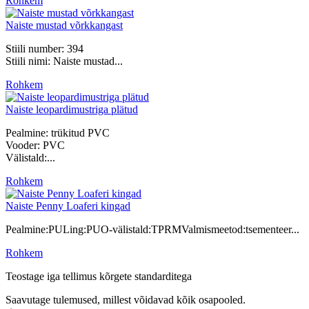
Rohkem
Naiste mustad võrkkangast
Stiili number: 394
Stiili nimi: Naiste mustad...
Rohkem
Naiste leopardimustriga plätud
Pealmine: trükitud PVC
Vooder: PVC
Välistald:...
Rohkem
Naiste Penny Loaferi kingad
Pealmine:PULing:PUO-välistald:TPRMValmismeetod:tsementeer...
Rohkem
Teostage iga tellimus kõrgete standarditega
Saavutage tulemused, millest võidavad kõik osapooled.