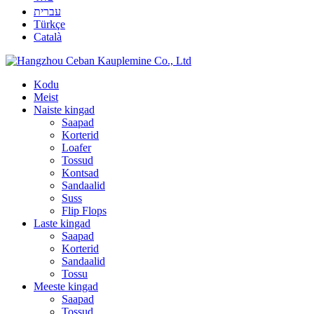
עברית
Türkçe
Català
Kodu
Meist
Naiste kingad
Saapad
Korterid
Loafer
Tossud
Kontsad
Sandaalid
Suss
Flip Flops
Laste kingad
Saapad
Korterid
Sandaalid
Tossu
Meeste kingad
Saapad
Tossud