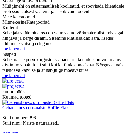
Soovitage sobivaid tooteid
Müügimehi on süstemaatiliselt koolitatud, et soovitada klientidele
professionaalsest vaatenurgast sobivaid tooteid
Meie kategooriad
Mitmekesine
Kategooriad
Korterid
Selle jalatsi ülemine osa on valmistatud võrkmaterjalist, mis tagab
hingava ja kerge disaini. Sisemine kiht sisaldab sära, lisades
üldilmele särtsu ja elegantsi.
loe lähemalt
Saapad
Sellel naiste põlvekõrgustel saapadel on keerukas põlvini ulatuv
disain, mis pakub nii stiili kui ka funktsionaalsust. Kõrgus annab
täiendava katvuse ja annab julge moeavalduse.
loe lähemalt
kuum müük
Kuumad tooted
Cebanshoes.com-naiste Raffie Flats
Stiili number: 396
Stiili nimi: Naiste naturaalsed...