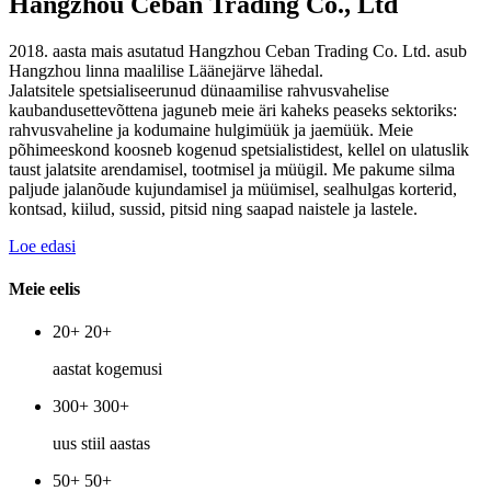
Hangzhou Ceban Trading Co., Ltd
2018. aasta mais asutatud Hangzhou Ceban Trading Co. Ltd. asub
Hangzhou linna maalilise Läänejärve lähedal.
Jalatsitele spetsialiseerunud dünaamilise rahvusvahelise
kaubandusettevõttena jaguneb meie äri kaheks peaseks sektoriks:
rahvusvaheline ja kodumaine hulgimüük ja jaemüük. Meie
põhimeeskond koosneb kogenud spetsialistidest, kellel on ulatuslik
taust jalatsite arendamisel, tootmisel ja müügil. Me pakume silma
paljude jalanõude kujundamisel ja müümisel, sealhulgas korterid,
kontsad, kiilud, sussid, pitsid ning saapad naistele ja lastele.
Loe edasi
Meie eelis
20+
20+
aastat
kogemusi
300+
300+
uus stiil
aastas
50+
50+