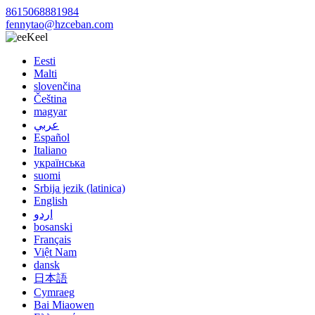
8615068881984
fennytao@hzceban.com
Keel
Eesti
Malti
slovenčina
Čeština
magyar
عربي
Español
Italiano
українська
suomi
Srbija jezik (latinica)
English
اردو
bosanski
Français
Việt Nam
dansk
日本語
Cymraeg
Bai Miaowen