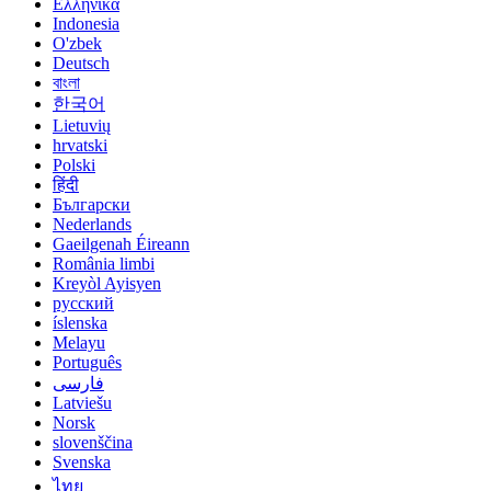
Ελληνικά
Indonesia
O'zbek
Deutsch
বাংলা
한국어
Lietuvių
hrvatski
Polski
हिंदी
Български
Nederlands
Gaeilgenah Éireann
România limbi
Kreyòl Ayisyen
русский
íslenska
Melayu
Português
فارسی
Latviešu
Norsk
slovenščina
Svenska
ไทย