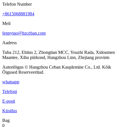
Telefon Number
+8615068881984
Meil
fennytao@hzceban.com
Aadress
Tuba 212, Ehitus 2, Zhongtian MCC, Youzhi Rada, Xidoumen
Maantee, Xihu piirkond, Hangzhou Linn, Zhejiang provints
Autoriõigus © Hangzhou Ceban Kauplemine Co., Ltd. Kõik
Õigused Reserveeritud.
whatsapp
Telefoni
E-posti
Küsitlus
Bag
0